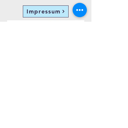
Impressum
Datenschutz
Diplom-Übersetzer Gregory Woods
Gründenseestr. 34
D-60386 Frankfurt am Main
+49 (0) 69 90 54 58 52
•
english@mrwoods.de